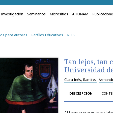
Investigación
Seminarios
Micrositios
AHUNAM
Publicacion
os para autores
Perfiles Educativos
RIES
Tan lejos, tan 
Universidad d
Clara Inés, Ramírez
,
Armando
DESCRIPCIÓN
CONTE
Al tiempo que es una síntes