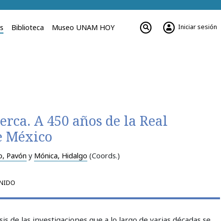
Iniciar sesión
es
Biblioteca
Museo UNAM HOY
cerca. A 450 años de la Real
e México
, Pavón
y
Mónica, Hidalgo
(Coords.)
NIDO
is de las investigaciones que a lo largo de varias décadas se