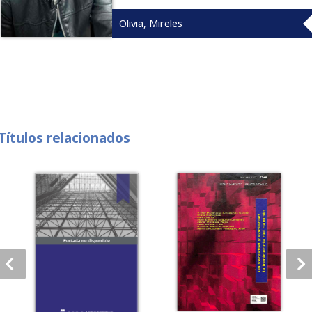
Olivia, Mireles
Títulos relacionados