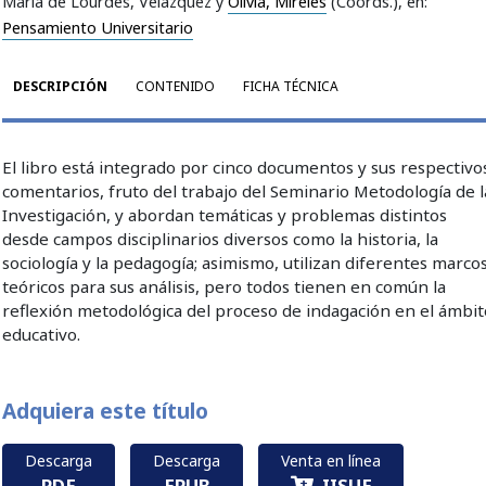
María de Lourdes, Velázquez y
Olivia, Mireles
(Coords.)
, en:
Pensamiento Universitario
DESCRIPCIÓN
CONTENIDO
FICHA TÉCNICA
El libro está integrado por cinco documentos y sus respectivo
comentarios, fruto del trabajo del Seminario Metodología de l
Investigación, y abordan temáticas y problemas distintos
desde campos disciplinarios diversos como la historia, la
sociología y la pedagogía; asimismo, utilizan diferentes marco
teóricos para sus análisis, pero todos tienen en común la
reflexión metodológica del proceso de indagación en el ámbit
educativo.
Adquiera este título
Descarga
Descarga
Venta en línea
PDF
EPUB
IISUE