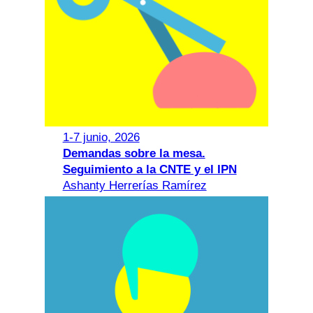
1-7 junio, 2026
Demandas sobre la mesa.
Seguimiento a la CNTE y el IPN
Ashanty Herrerías Ramírez