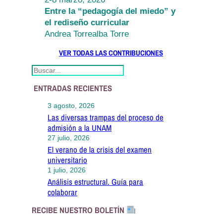
Entre la “pedagogía del miedo” y
el rediseño curricular
Andrea Torrealba Torre
VER TODAS LAS CONTRIBUCIONES
S
e
ENTRADAS RECIENTES
a
r
3 agosto, 2026
c
h
Las diversas trampas del proceso de
admisión a la UNAM
27 julio, 2026
El verano de la crisis del examen
universitario
1 julio, 2026
Análisis estructural. Guía para
colaborar
RECIBE NUESTRO BOLETÍN