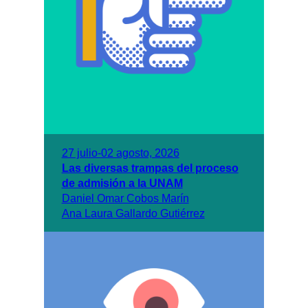
27 julio-02 agosto, 2026
Las diversas trampas del proceso
de admisión a la UNAM
Daniel Omar Cobos Marín
Ana Laura Gallardo Gutiérrez