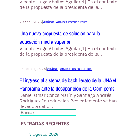
Vicente Hugo Aboites Aguilar[1] En el contexto
de la propuesta de la presidenta de la…
|
29 abril, 2025
Análisis
, 
Análisis estructurales
Una nueva propuesta de solución para la
educación media superior
Vicente Hugo Aboites Aguilar[1] En el contexto
de la propuesta de la presidenta de la…
|
24 febrero, 2025
Análisis
, 
Análisis estructurales
El ingreso al sistema de bachillerato de la UNAM.
Panorama ante la desaparición de la Comipems
Daniel Omar Cobos Marín y Santiago Andrés
Rodríguez Introducción Recientemente se han
llevado a cabo…
S
e
ENTRADAS RECIENTES
a
r
3 agosto, 2026
c