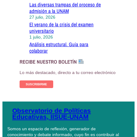
h
Las diversas trampas del proceso de
admisión a la UNAM
27 julio, 2026
El verano de la crisis del examen
universitario
1 julio, 2026
Análisis estructural. Guía para
colaborar
RECIBE NUESTRO BOLETÍN
Lo más destacado, directo a tu correo electrónico
SUSCRIBIRME
Observatorio de Políticas
Educativas, IISUE-UNAM
Somos un espacio de reflexión, generador de
conocimiento y debate informado, cuyo fin es contribuir al