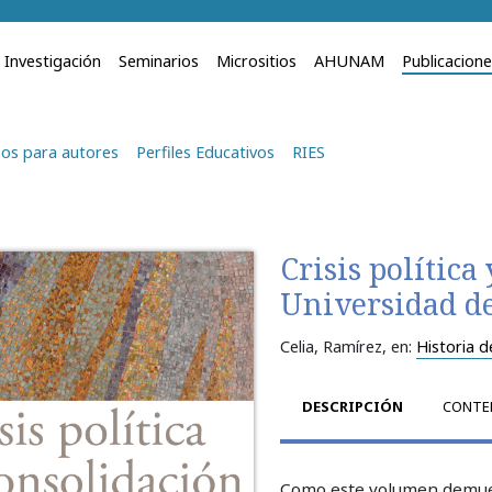
Investigación
Seminarios
Micrositios
AHUNAM
Publicacion
os para autores
Perfiles Educativos
RIES
Crisis política
Universidad de
Celia, Ramírez
, en:
Historia d
DESCRIPCIÓN
CONTE
Como este volumen demuest