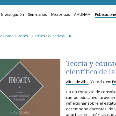
Investigación
Seminarios
Micrositios
AHUNAM
Publicacion
os para autores
Perfiles Educativos
RIES
Teoría y educac
científico de l
Alicia de Alba
(Coord.)
, en:
Ed
En un contexto de consolida
campo educativo, provenien
reflexionar sobre el estatu
desempeño docentes, de inv
aportaciones teóricas que 